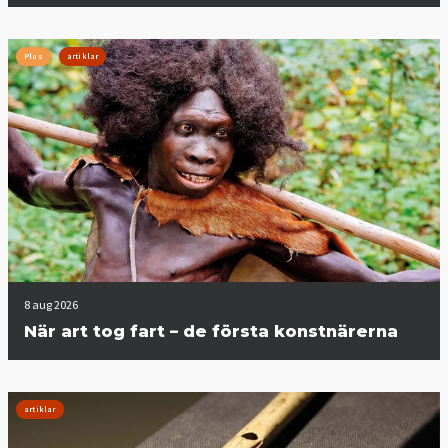
Plus
artiklar
8 aug 2026
När art tog fart – de första konstnärerna
artiklar