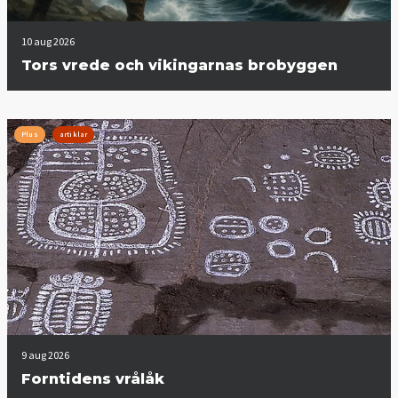
10 aug 2026
Tors vrede och vikingarnas brobyggen
Plus
artiklar
9 aug 2026
Forntidens vrålåk