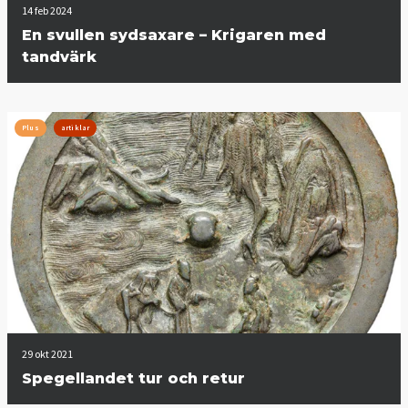
14 feb 2024
En svullen sydsaxare – Krigaren med
tandvärk
Plus
artiklar
29 okt 2021
Spegellandet tur och retur