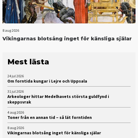
8 aug 2026
Vikingarnas blotsång inget för känsliga själar
Mest lästa
24 jul 2026
Om forntida kungar i Lejre och Uppsala
31 jul 2026
Arkeologer hittar Medelhavets största guldfynd i
skeppsvrak
4 aug 2026
Toner från en annan tid – så lät forntiden
8 aug 2026
Vikingarnas blotsång inget för känsliga själar