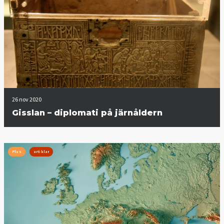
26 nov 2020
Gisslan – diplomati på järnåldern
Plus
artiklar