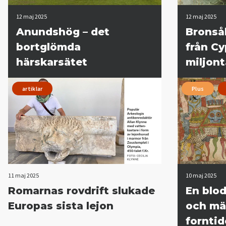
12 maj 2025
12 maj 2025
Anundshög – det
Bronså
bortglömda
från C
härskarsätet
miljont
artiklar
Plus
11 maj 2025
10 maj 2025
Romarnas rovdrift slukade
En blod
Europas sista lejon
och mä
forntid