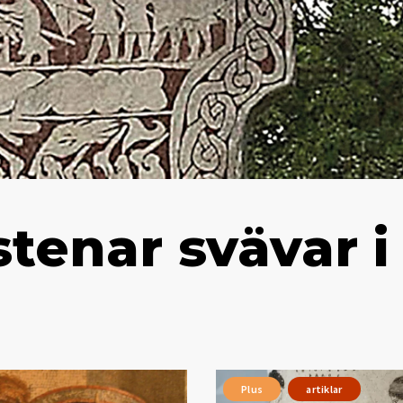
tenar svävar i
Plus
artiklar