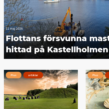
11 maj 2026
Flottans försvunna mas
hittad på Kastellholmen
Plus
artiklar
Plus