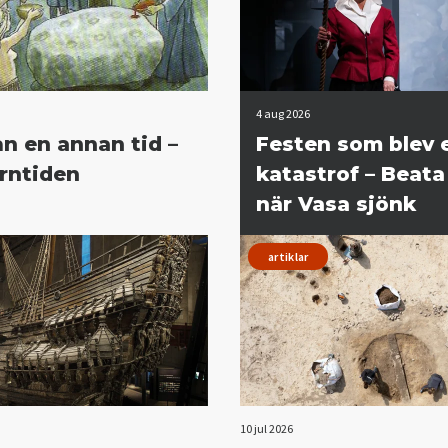
4 aug 2026
ån en annan tid –
Festen som blev 
orntiden
katastrof – Beata
när Vasa sjönk
artiklar
10 jul 2026