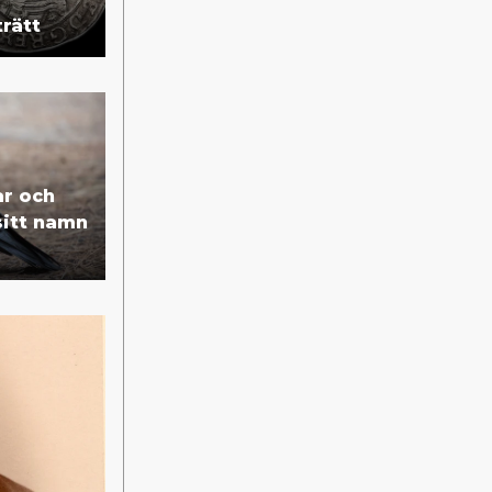
rätt
ar och
sitt namn