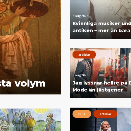
6 aug 2026
Kvinnliga musiker un
antiken – mer än bar
artiklar
6 aug 2026
sta volym
Jag lyssnar hellre på
Mode än jästgener
Plus
artiklar