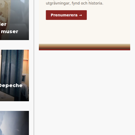
der
a muser
 Depeche