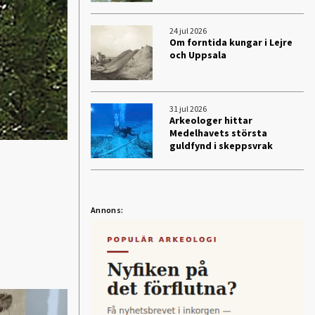
24 jul 2026
Om forntida kungar i Lejre
och Uppsala
31 jul 2026
Arkeologer hittar
Medelhavets största
guldfynd i skeppsvrak
Annons: