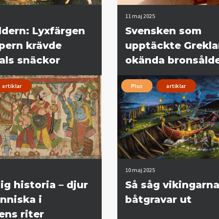
11 maj 2025
ldern: Lyxfärgen
Svensken som
ypern krävde
upptäckte Grekl
als snäckor
okända bronsåld
artiklar
Plus
artiklar
10 maj 2025
ig historia – djur
Så såg vikingarn
nniska i
båtgravar ut
ens riter