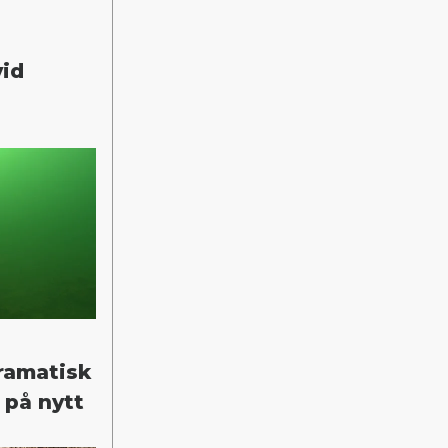
vid
ramatisk
 på nytt