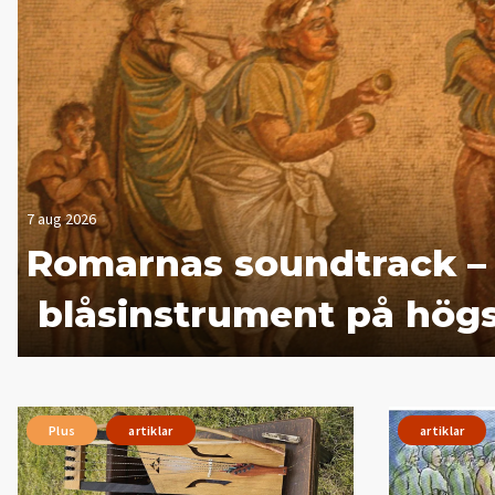
7 aug 2026
Romarnas soundtrack –
blåsinstrument på hög
Plus
artiklar
artiklar