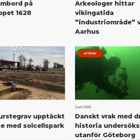
ombord på
Arkeologer hittar
ppet 1628
vikingatida
”industriområde” 
Aarhus
artiklar
2 jun 2026
furstegrav upptäckt
Danskt vrak med d
te med solcellspark
historia undersöks
utanför Göteborg