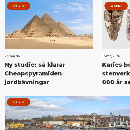
artiklar
artiklar
22 maj 2026
15 maj 2026
Ny studie: så klarar
Karies 
Cheopspyramiden
stenverk
jordbävningar
000 år s
artiklar