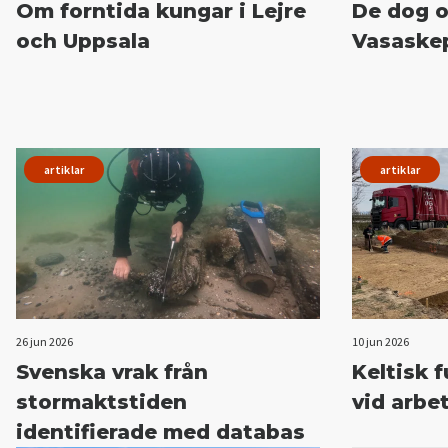
Om forntida kungar i Lejre
De dog 
och Uppsala
Vasaske
artiklar
artiklar
26 jun 2026
10 jun 2026
Svenska vrak från
Keltisk 
stormaktstiden
vid arbe
identifierade med databas