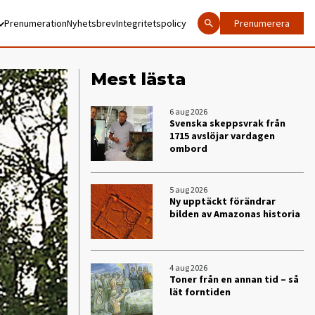
Prenumeration
Nyhetsbrev
Integritetspolicy
Prenumerera
Mest lästa
6 aug 2026
Svenska skeppsvrak från
1715 avslöjar vardagen
ombord
5 aug 2026
Ny upptäckt förändrar
bilden av Amazonas historia
4 aug 2026
Toner från en annan tid – så
lät forntiden