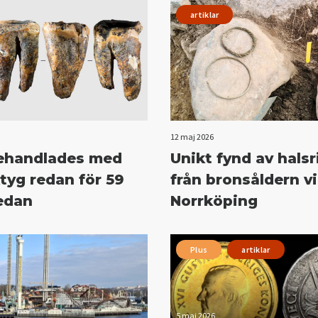
artiklar
12 maj 2026
behandlades med
Unikt fynd av halsr
tyg redan för 59
från bronsåldern v
edan
Norrköping
Plus
artiklar
5 maj 2026