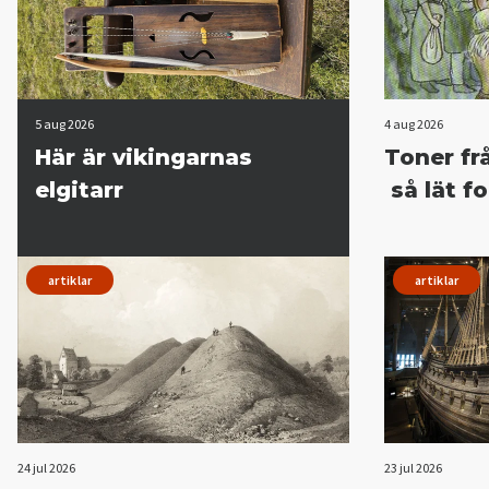
5 aug 2026
4 aug 2026
Här är vikingarnas
Toner fr
elgitarr
så lät f
artiklar
artiklar
24 jul 2026
23 jul 2026