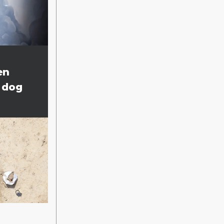
en
 dog