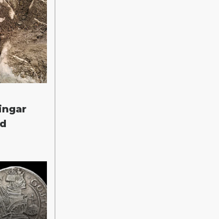
ingar
id