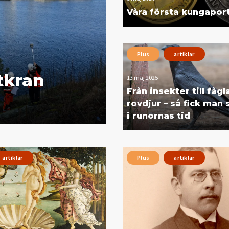
Våra första kungaport
Plus
artiklar
tkran
13 maj 2025
Från insekter till fågl
rovdjur – så fick man 
i runornas tid
artiklar
Plus
artiklar