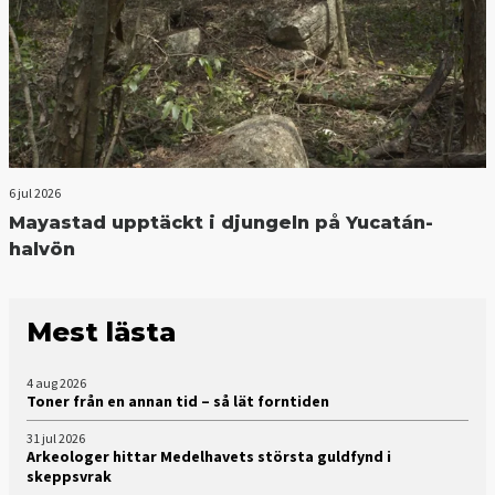
6 jul 2026
Mayastad upptäckt i djungeln på Yucatán-
halvön
Mest lästa
4 aug 2026
Toner från en annan tid – så lät forntiden
31 jul 2026
Arkeologer hittar Medelhavets största guldfynd i
skeppsvrak