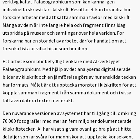
verktyg kallat Palaeographicum som kan känna igen
individuella skrivstilar i kilskrift. Resultatet kan förändra hur
forskare arbetar med att sätta samman tavlor med kilskrift.
Många av dem är inte längre hela och fragment finns idag
utspridda på museer och samlingar över hela världen. För
forskarna har en stor del av arbetet därför handlat om att
försöka lista ut vilka bitar som hör ihop.
Ett arbete som blir betydligt enklare med AI-verktyget
Palaeographicum. Med hjälp av det analyseras digitaliserade
bilder av kilskrift och en jämförelse görs av hur enskilda tecken
har formats. Målet är att upptäcka mönster i kilskriften för att
koppla samman fragment från samma dokument och i vissa
fall även datera texter mer exakt.
Den nuvarande versionen av systemet har tillgång till omkring
70 000 fotografier med mer än fem miljoner dokumenterade
kilskriftstecken. AI har visat sig vara ovanligt bra på att hitta
detaljer som är svåra för människor att upptäcka konsekvent