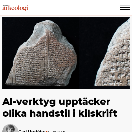
AI-verktyg upptäcker
olika handstil i kilskrift
Carl Undéhn
4 jun 2026