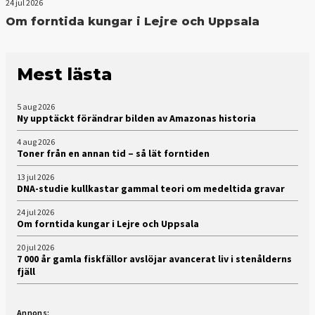
24 jul 2026
Om forntida kungar i Lejre och Uppsala
Mest lästa
5 aug 2026
Ny upptäckt förändrar bilden av Amazonas historia
4 aug 2026
Toner från en annan tid – så lät forntiden
13 jul 2026
DNA-studie kullkastar gammal teori om medeltida gravar
24 jul 2026
Om forntida kungar i Lejre och Uppsala
20 jul 2026
7 000 år gamla fiskfällor avslöjar avancerat liv i stenålderns
fjäll
Annons: