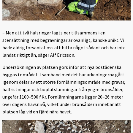
– Men att två halsringar lagts ner tillsammans i en
stensättning med begravningar är ovanligt, kanske unikt. Vi
hade aldrig förväntat oss att hitta något sådant och har inte
landat riktigt än, säger Alf Ericsson.
Undersökningen av platsen görs inför att nya bostäder ska
byggas i området. I samband med det har arkeologerna gått
igenom delar av ett större fornlämningsområde med gravar,
hällristningar och boplatslämningar från yngre bronsålder,
ungefär 1100–500 f.Kr. Fornlämningarna ligger 20–26 meter
över dagens havsnivå, vilket under bronsåldern innebar att
platsen låg vid en fjärd nära havet.