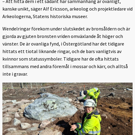
– Att hitta dem i ett sådant här sammanhang är ovanligt,
kanske unikt, säger Alf Ericsson, arkeolog och projektledare vid
Arkeologerna, Statens historiska museer.
Wendelringar förekom under slutskedet av bronsåldern och är
gjorda av gjuten bronsten vriden omväxlande åt höger och
vänster. De är ovanliga fynd, i Östergötland har det tidigare
hittats ett tiotal liknande ringar, och de bars vanligtvis av
kvinnor som statussymboler. Tidigare har de ofta hittats
tillsammans med andra föremål i mossar och kärr, och alltså
inte i gravar.