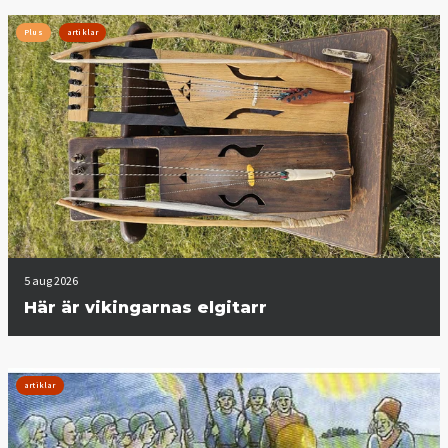
Plus
artiklar
5 aug 2026
Här är vikingarnas elgitarr
artiklar