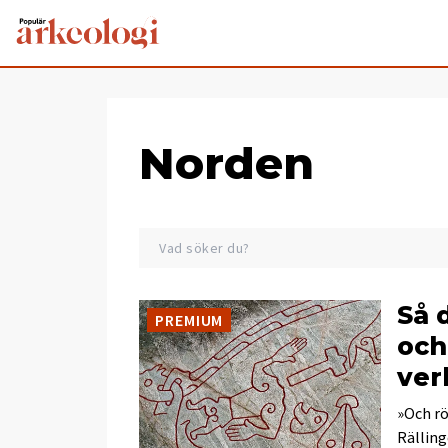
Norden
Så 
PREMIUM
och
ver
»Och rö
Rälling