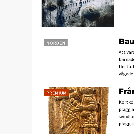
Bau
NORDEN
Att var
barnadö
flesta.
vågade
Frå
PREMIUM
Kortkor
plagg ä
svindla
plagg s