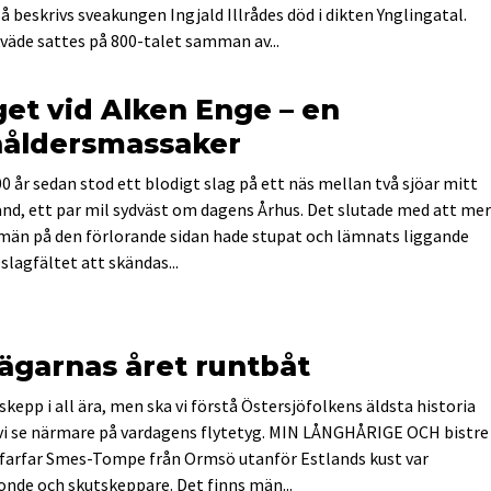
 Så beskrivs sveakungen Ingjald Illrådes död i dikten Ynglingatal.
väde sattes på 800-­talet samman av...
get vid Alken Enge – en
nåldersmassaker
00 år sedan stod ett blodigt slag på ett näs mellan två sjöar mitt
and, ett par mil sydväst om dagens Århus. Det slutade med att mer
män på den förlorande sidan hade stupat och lämnats liggande
 slagfältet att skändas...
jägarnas året runtbåt
skepp i all ära, men ska vi förstå Öster­sjöfolkens äldsta historia
i se närmare på vardagens flytetyg. MIN LÅNGHÅRIGE OCH bistre
 farfar Smes-Tompe från Ormsö utanför Estlands kust var
onde och skutskeppare. Det finns män...