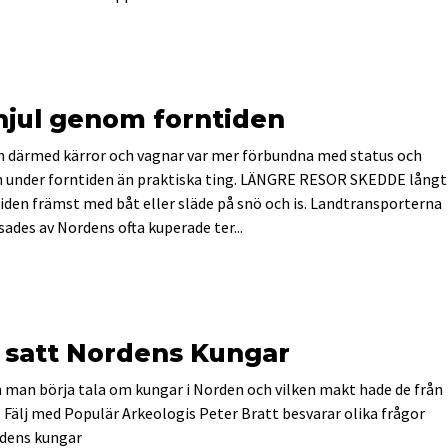
hjul genom forntiden
h därmed kärror och vagnar var mer förbundna med status och
n under forntiden än praktiska ting. LÄNGRE RESOR SKEDDE långt
tiden främst med båt eller släde på snö och is. Landtransporterna
ades av Nordens ofta kuperade ter...
 satt Nordens Kungar
 man börja tala om kungar i Norden och vilken makt hade de från
 Fälj med Populär Arkeologis Peter Bratt besvarar olika frågor
dens kungar