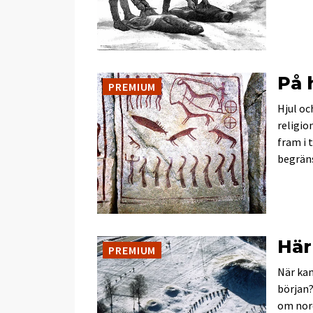
På 
PREMIUM
Hjul oc
religio
fram i 
begräns
Här
PREMIUM
När kan
början?
om nor