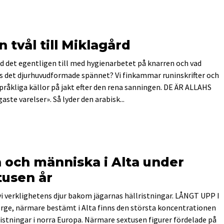
n tvål till Miklagård
d det egentligen till med hygienarbetet på knarren och vad
s det djurhuvud­formade spännet? Vi finkammar runinskrifter och
pråkliga källor på jakt efter den rena sanningen. DE ÄR ALLAHS
aste varelser». Så lyder den arabisk...
 och människa i Alta under
tusen år
vi verklighetens djur bakom jägarnas hällristningar. LÅNGT UPP I
ge, närmare bestämt i Alta finns den största koncentrationen
ristningar i norra Europa. Närmare sextusen figurer fördelade på