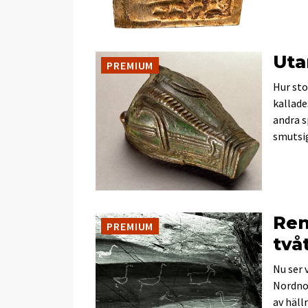
Uta
PREMIUM
Hur sto
kallade
andra s
smutsig
Ren
PREMIUM
två
Nu ser 
Nordnor
av häll