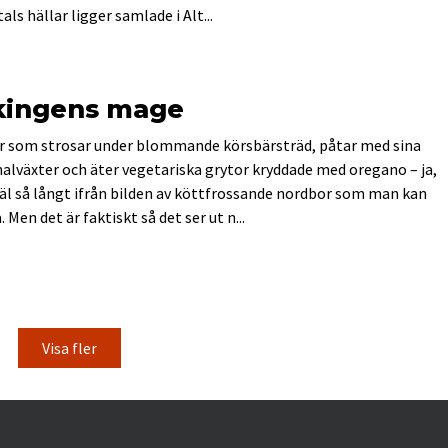
als hällar ligger samlade i Alt...
ikingens mage
r som strosar under blommande körsbärsträd, påtar med sina
al­växter och äter vegetariska grytor kryddade med oregano – ja,
väl så långt ifrån bilden av köttfrossande nordbor som man kan
Men det är faktiskt så det ser ut n...
Visa fler