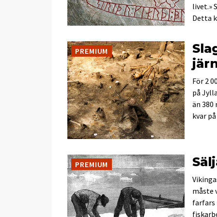
livet.»
Detta k
Sla
PREMIUM
jär
För 2 0
på Jyll
än 380 
kvar på
Säl
PREMIUM
Vikinga
måste v
farfars
fiskarb