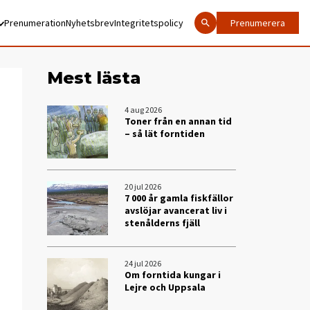
Prenumeration
Nyhetsbrev
Integritetspolicy
Prenumerera
Mest lästa
4 aug 2026
Toner från en annan tid
– så lät forntiden
20 jul 2026
7 000 år gamla fiskfällor
avslöjar avancerat liv i
stenålderns fjäll
24 jul 2026
Om forntida kungar i
Lejre och Uppsala