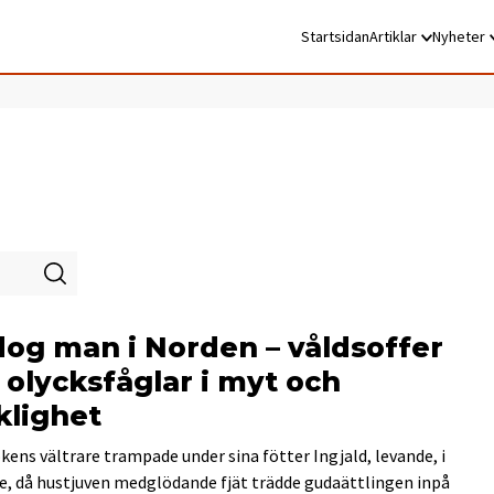
Startsidan
Artiklar
Nyheter
dog man i Norden – våldsoffer
 olycksfåglar i myt och
klighet
kens vältrare trampade under sina fötter Ingjald, levande, i
e, då hustjuven medglödande fjät trädde gudaättlingen inpå