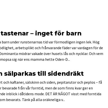
tastenar – inget för barn
a barn under runstenarnas tid var förmodligen ingen lek. Hög
dlighet, arbetsplikt och frånvarande fäder var vardagen för de
 Dominanta mödrar vakade över husets lås och nycklar. Och vem
 mopsa sig när ens mamma hette Oden-D...
n sälparkas till sidendräkt
t och kaftaner, sälskinn och siden, pepitarutor och peplos – få
r bevarade från vår forntid, men de som finns kvar ger en
nde inblick i dåtidens mode. DET ÄR NÅGOT visst med forntida
om be­varats. Tänk på alla oräkneliga v...