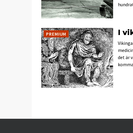
hundrat
I v
PREMIUM
Vikinga
medicin
det är 
komma. 