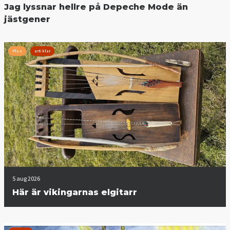
Jag lyssnar hellre på Depeche Mode än
jästgener
Plus
artiklar
5 aug 2026
Här är vikingarnas elgitarr