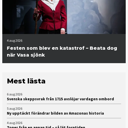
4 aug 2026
Festen som blev en katastrof – Beata dog
när Vasa sjönk
Mest lästa
6 aug 2026
Svenska skeppsvrak från 1715 avslöjar vardagen ombord
5 aug 2026
Ny upptäckt förändrar bilden av Amazonas historia
4 aug 2026
Toner från en annan tid – så lät forntiden