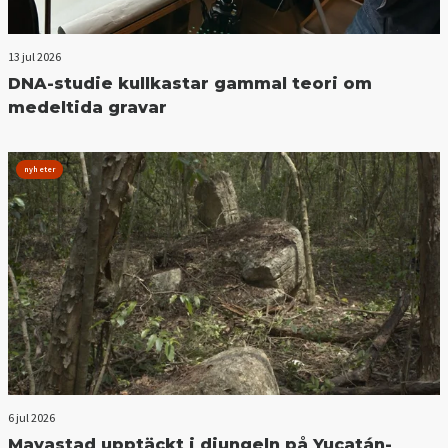
13 jul 2026
DNA-studie kullkastar gammal teori om
medeltida gravar
nyheter
6 jul 2026
Mayastad upptäckt i djungeln på Yucatán-