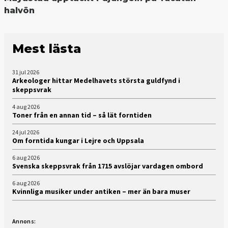
halvön
Mest lästa
31 jul 2026
Arkeologer hittar Medelhavets största guldfynd i
skeppsvrak
4 aug 2026
Toner från en annan tid – så lät forntiden
24 jul 2026
Om forntida kungar i Lejre och Uppsala
6 aug 2026
Svenska skeppsvrak från 1715 avslöjar vardagen ombord
6 aug 2026
Kvinnliga musiker under antiken – mer än bara muser
Annons: