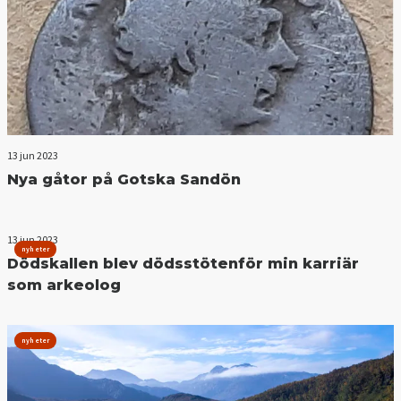
13 jun 2023
Nya gåtor på Gotska Sandön
13 jun 2023
nyheter
Dödskallen blev dödsstötenför min karriär
som arkeolog
nyheter