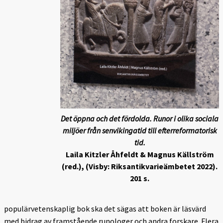
Det öppna och det fördolda. Runor i olika sociala
miljöer från sen­vikingatid till efterreformatorisk
tid.
Laila Kitzler Åhfeldt & Magnus Källström
(red.), (Visby: Riksanti­kva­rieämbetet 2022).
201 s.
populärvetenskaplig bok ska det sägas att boken är läsvärd
med bidrag av framstående runologer och andra forskare. Flera