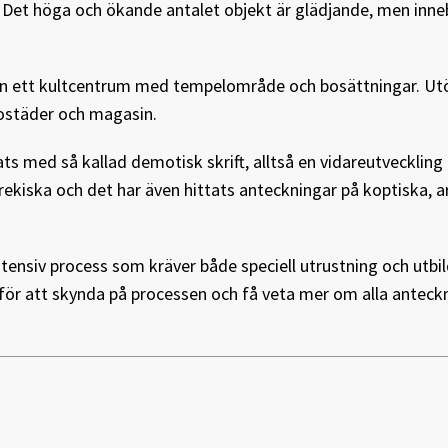
a. Det höga och ökande antalet objekt är glädjande, men inn
iken ett kultcentrum med tempelområde och bosättningar. Ut
bostäder och magasin.
s med så kallad demotisk skrift, alltså en vidareutveckling
grekiska och det har även hittats anteckningar på koptiska, 
intensiv process som kräver både speciell utrustning och utbi
 för att skynda på processen och få veta mer om alla antec