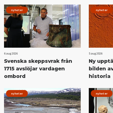
nyheter
nyheter
6 aug 2026
5 aug 2026
Svenska skeppsvrak från
Ny upptä
1715 avslöjar vardagen
bilden 
ombord
historia
nyheter
nyheter