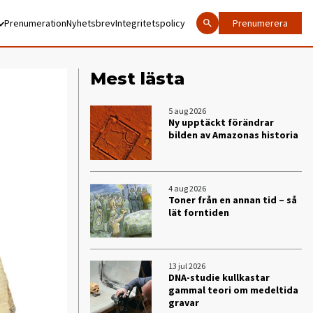
Prenumeration
Nyhetsbrev
Integritetspolicy
Prenumerera
Mest lästa
5 aug 2026
Ny upptäckt förändrar
bilden av Amazonas historia
4 aug 2026
Toner från en annan tid – så
lät forntiden
13 jul 2026
DNA-studie kullkastar
gammal teori om medeltida
gravar