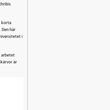
hribis
å korta
. Den här
iversitetet i
 arbetet
skärvor är