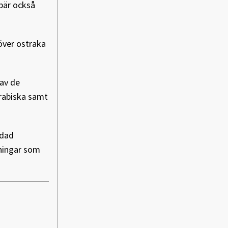
ebär också
över ostraka
 av de
arabiska samt
ldad
kningar som