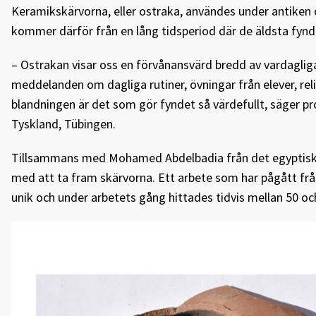
Keramikskärvorna, eller ostraka, användes under antiken of
kommer därför från en lång tidsperiod där de äldsta fynde
– Ostrakan visar oss en förvånansvärd bredd av vardagliga 
meddelanden om dagliga rutiner, övningar från elever, reli
blandningen är det som gör fyndet så värdefullt, säger pro
Tyskland, Tübingen.
Tillsammans med Mohamed Abdelbadia från det egyptiska m
med att ta fram skärvorna. Ett arbete som har pågått frå
unik och under arbetets gång hittades tidvis mellan 50 o