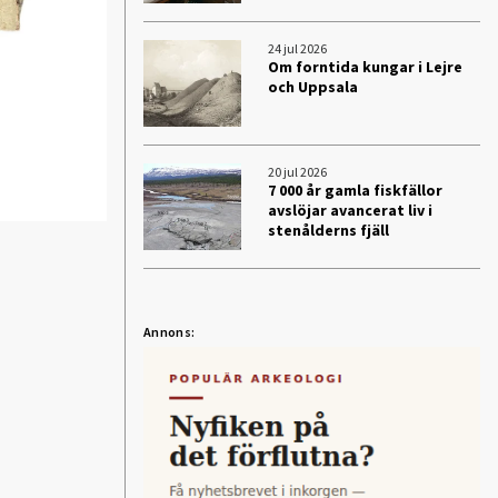
24 jul 2026
Om forntida kungar i Lejre
och Uppsala
20 jul 2026
7 000 år gamla fiskfällor
avslöjar avancerat liv i
stenålderns fjäll
Annons: