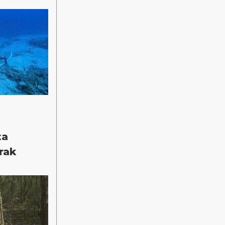
ta
rak