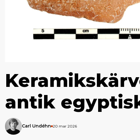
Keramikskärvo
antik egyptis
Carl Undéhn
20 mar 2026