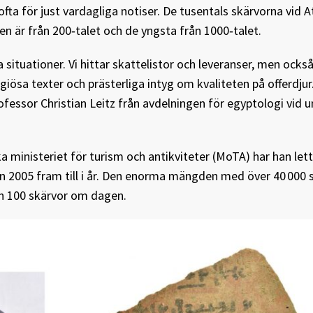
ta för just vardagliga notiser. De tusentals skärvorna vid At
n är från 200‑talet och de yngsta från 1000‑talet.
situationer. Vi hittar skattelistor och leveranser, men ocks
giösa texter och prästerliga intyg om kvaliteten på offerdjur
fessor Christian Leitz från avdelningen för egyptologi vid un
inisteriet för turism och antikviteter (MoTA) har han lett
n 2005 fram till i år. Den enorma mängden med över 40 000 
ch 100 skärvor om dagen.