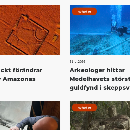
nyheter
31 jul 2026
ckt förändrar
Arkeologer hittar
av Amazonas
Medelhavets störs
guldfynd i skeppsv
nyheter