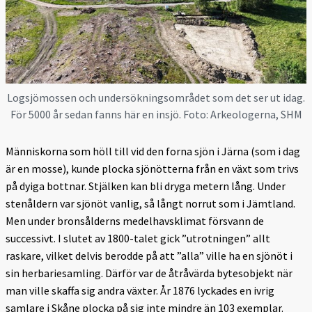
Logsjömossen och undersökningsområdet som det ser ut idag.
För 5000 år sedan fanns här en insjö. Foto: Arkeologerna, SHM
Människorna som höll till vid den forna sjön i Järna (som i dag
är en mosse), kunde plocka sjönötterna från en växt som trivs
på dyiga bottnar. Stjälken kan bli dryga metern lång. Under
stenåldern var sjönöt vanlig, så långt norrut som i Jämtland.
Men under bronsålderns medelhavsklimat försvann de
successivt. I slutet av 1800-talet gick ”utrotningen” allt
raskare, vilket delvis berodde på att ”alla” ville ha en sjönöt i
sin herbariesamling. Därför var de åtråvärda bytesobjekt när
man ville skaffa sig andra växter. År 1876 lyckades en ivrig
samlare i Skåne plocka på sig inte mindre än 103 exemplar.