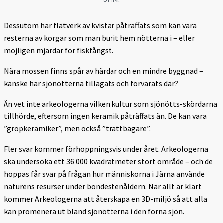
Dessutom har flätverk av kvistar påträffats som kan vara
resterna av korgar som man burit hem nötterna i – eller
möjligen mjärdar för fiskfångst.
Nära mossen finns spår av härdar och en mindre byggnad –
kanske har sjönötterna tillagats och förvarats där?
Än vet inte arkeologerna vilken kultur som sjönötts-skördarna
tillhörde, eftersom ingen keramik påträffats än. De kan vara
”gropkeramiker”, men också ”trattbägare”.
Fler svar kommer förhoppningsvis under året. Arkeologerna
ska undersöka ett 36 000 kvadratmeter stort område – och de
hoppas får svar på frågan hur människorna i Järna använde
naturens resurser under bondestenåldern. När allt är klart
kommer Arkeologerna att återskapa en 3D-miljö så att alla
kan promenera ut bland sjönötterna i den forna sjön.