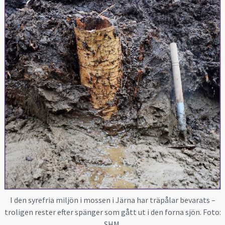
I den syrefria miljön i mossen i Järna har träpålar bevarats –
troligen rester efter spänger som gått ut i den forna sjön. Foto:
SHM.