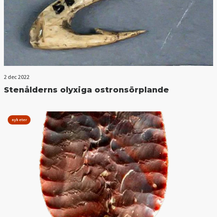
2 dec 2022
Stenålderns olyxiga ostronsörplande
nyheter