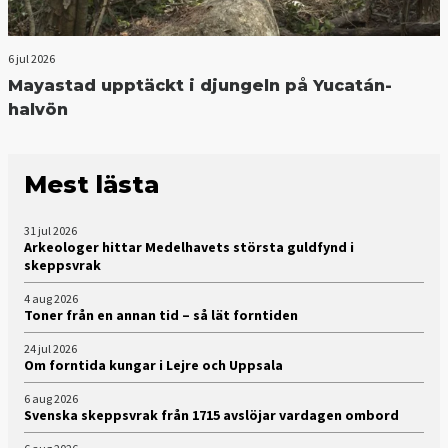
6 jul 2026
Mayastad upptäckt i djungeln på Yucatán-
halvön
Mest lästa
31 jul 2026
Arkeologer hittar Medelhavets största guldfynd i
skeppsvrak
4 aug 2026
Toner från en annan tid – så lät forntiden
24 jul 2026
Om forntida kungar i Lejre och Uppsala
6 aug 2026
Svenska skeppsvrak från 1715 avslöjar vardagen ombord