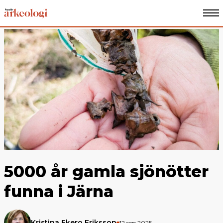
5000 år gamla sjönötter
funna i Järna
Kristina Ekero Eriksson
12 sep 2025