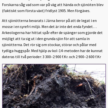
Forskarna såg vad som var på väg att hända och sjönöten blev
(faktiskt som första växt) fridlyst 1905. Men förgäves.
Att sjönötterna bevarats i Järna beror på att de legat i en
mosse i en syrefri miljö. Men det är inte det enda fyndet…
Arkeologerna har hittat spår efter de spänger som gjorde det
möjligt att ta sig ut i den grunda sjön för att samla in
sjönötterna. Det rör sig om stockar, störar och pålar med
tydliga huggspår. Med hjälp av kol-14-metoden har de kunnat
dateras till två perioder: 3 300–2 900 f.Kr. och 2 900–2 600 f.Kr