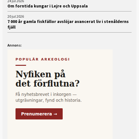
24 jul 2026
Om forntida kungar i Lejre och Uppsala
20 jul 2026
7 000 år gamla fiskfällor avslöjar avancerat liv i stenålderns
fjäll
Annons: