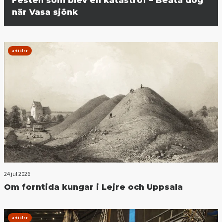
Festen som blev en katastrof – Beata dog
när Vasa sjönk
artiklar
24 jul 2026
Om forntida kungar i Lejre och Uppsala
artiklar