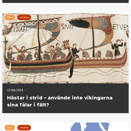
Plus
artiklar
13 feb 2024
Hästar i strid – använde inte vikingarna
sina fålar i fält?
Plus
artiklar