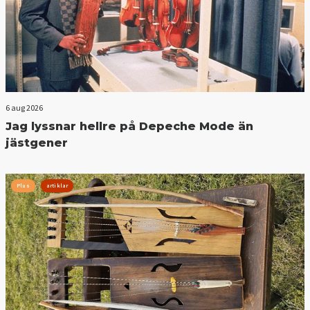
6 aug 2026
Jag lyssnar hellre på Depeche Mode än
jästgener
Plus
artiklar