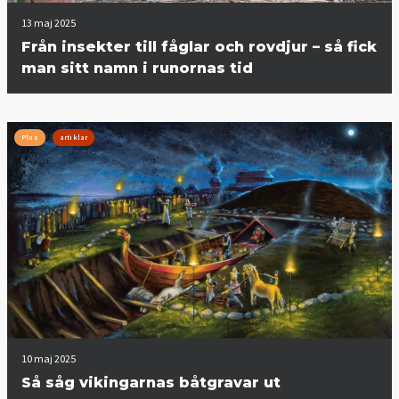
13 maj 2025
Från insekter till fåglar och rovdjur – så fick
man sitt namn i runornas tid
Plus
artiklar
10 maj 2025
Så såg vikingarnas båtgravar ut