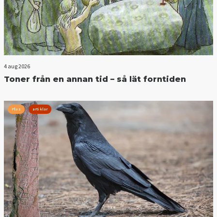
4 aug 2026
Toner från en annan tid – så lät forntiden
Plus
artiklar