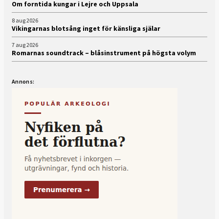
Om forntida kungar i Lejre och Uppsala
8 aug 2026
Vikingarnas blotsång inget för känsliga själar
7 aug 2026
Romarnas soundtrack – blåsinstrument på högsta volym
Annons: