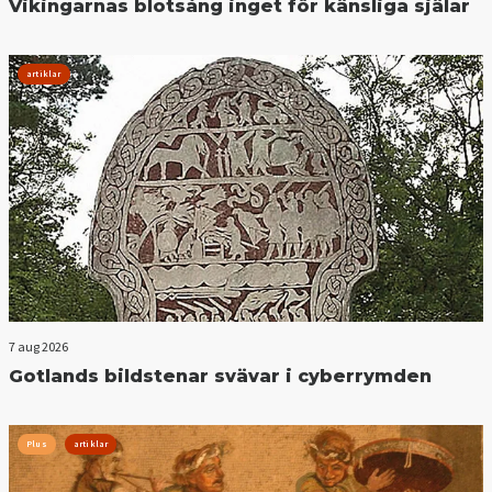
Vikingarnas blotsång inget för känsliga själar
artiklar
7 aug 2026
Gotlands bildstenar svävar i cyberrymden
Plus
artiklar