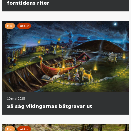
forntidens riter
Plus
artiklar
10 maj 2025
Så såg vikingarnas båtgravar ut
Plus
artiklar