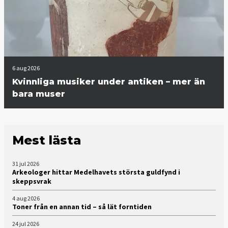
6 aug 2026
Kvinnliga musiker under antiken – mer än
bara muser
Mest lästa
31 jul 2026
Arkeologer hittar Medelhavets största guldfynd i
skeppsvrak
4 aug 2026
Toner från en annan tid – så lät forntiden
24 jul 2026