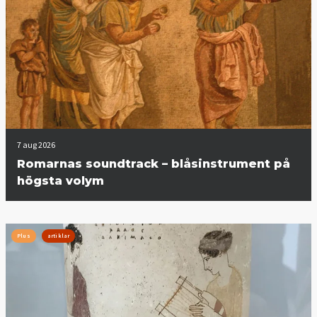
7 aug 2026
Romarnas soundtrack – blåsinstrument på
högsta volym
Plus
artiklar