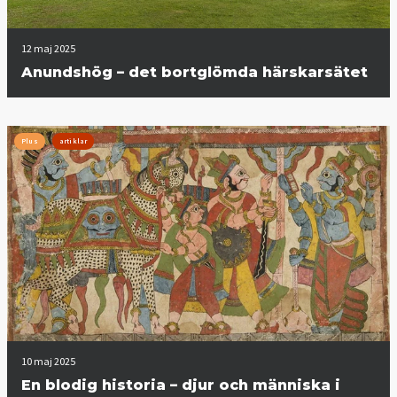
12 maj 2025
Anundshög – det bortglömda härskarsätet
Plus
artiklar
10 maj 2025
En blodig historia – djur och människa i