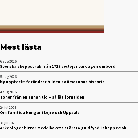
Mest lästa
6 aug 2026
Svenska skeppsvrak från 1715 avslöjar vardagen ombord
5 aug 2026
Ny upptäckt förändrar bilden av Amazonas historia
4 aug 2026
Toner från en annan tid – så lät forntiden
24 jul 2026
Om forntida kungar i Lejre och Uppsala
31 jul 2026
Arkeologer hittar Medelhavets största guldfynd i skeppsvrak