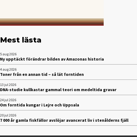
Mest lästa
5 aug 2026
Ny upptäckt förändrar bilden av Amazonas historia
4 aug 2026
Toner från en annan tid – så lät forntiden
13 jul 2026
DNA-studie kullkastar gammal teori om medeltida gravar
24 jul 2026
Om forntida kungar i Lejre och Uppsala
20 jul 2026
7 000 år gamla fiskfällor avslöjar avancerat liv i stenålderns fjäll