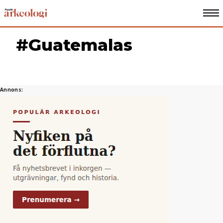
#Guatemalas
Annons: