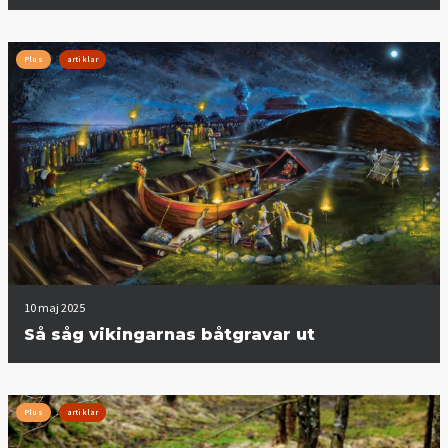
Plus
artiklar
10 maj 2025
Så såg vikingarnas båtgravar ut
Plus
artiklar