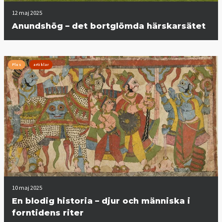
12 maj 2025
Anundshög – det bortglömda härskarsätet
Plus
artiklar
10 maj 2025
En blodig historia – djur och människa i
forntidens riter