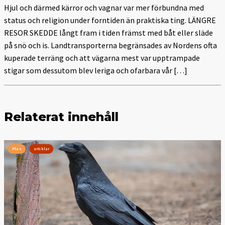
Hjul och därmed kärror och vagnar var mer förbundna med
status och religion under forntiden än praktiska ting. LÄNGRE
RESOR SKEDDE långt fram i tiden främst med båt eller släde
på snö och is. Landtransporterna begränsades av Nordens ofta
kuperade terräng och att vägarna mest var upptrampade
stigar som dessutom blev leriga och ofarbara vår […]
Relaterat innehåll
Plus
artiklar