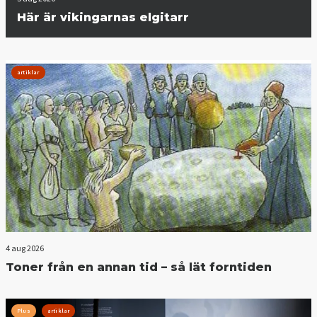
Här är vikingarnas elgitarr
artiklar
4 aug 2026
Toner från en annan tid – så lät forntiden
Plus
artiklar