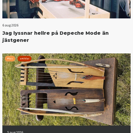
6 aug 2026
Jag lyssnar hellre på Depeche Mode än
jästgener
Plus
artiklar
5 aug 2026