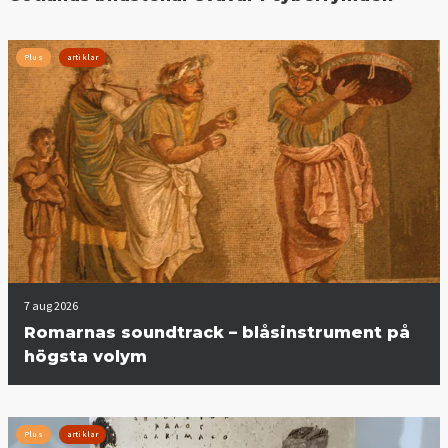
Plus
artiklar
7 aug 2026
Romarnas soundtrack – blåsinstrument på
högsta volym
Plus
artiklar