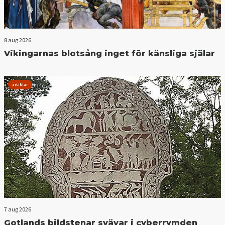
8 aug 2026
Vikingarnas blotsång inget för känsliga själar
artiklar
7 aug 2026
Gotlands bildstenar svävar i cyberrymden