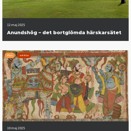
12 maj 2025
Anundshög – det bortglömda härskarsätet
Plus
artiklar
10 maj 2025