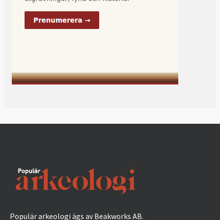
Populär arkeologi ägs av Beakworks AB.