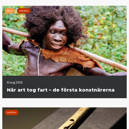
Plus
artiklar
8 aug 2026
När art tog fart – de första konstnärerna
artiklar