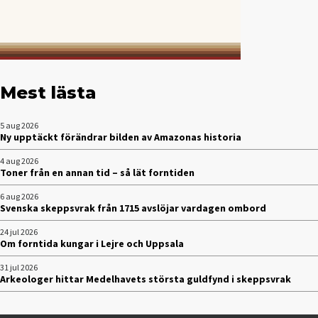
Mest lästa
5 aug 2026
Ny upptäckt förändrar bilden av Amazonas historia
4 aug 2026
Toner från en annan tid – så lät forntiden
6 aug 2026
Svenska skeppsvrak från 1715 avslöjar vardagen ombord
24 jul 2026
Om forntida kungar i Lejre och Uppsala
31 jul 2026
Arkeologer hittar Medelhavets största guldfynd i skeppsvrak