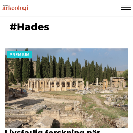
#Hades
PREMIUM
Livsfarlig forskning när