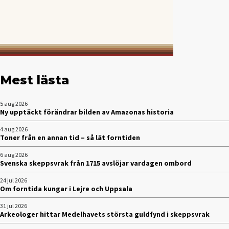
Mest lästa
5 aug 2026
Ny upptäckt förändrar bilden av Amazonas historia
4 aug 2026
Toner från en annan tid – så lät forntiden
6 aug 2026
Svenska skeppsvrak från 1715 avslöjar vardagen ombord
24 jul 2026
Om forntida kungar i Lejre och Uppsala
31 jul 2026
Arkeologer hittar Medelhavets största guldfynd i skeppsvrak