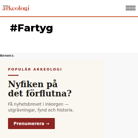
#Fartyg
Annons: