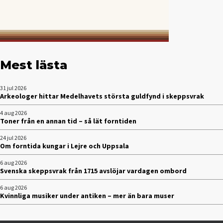
Mest lästa
31 jul 2026
Arkeologer hittar Medelhavets största guldfynd i skeppsvrak
4 aug 2026
Toner från en annan tid – så lät forntiden
24 jul 2026
Om forntida kungar i Lejre och Uppsala
6 aug 2026
Svenska skeppsvrak från 1715 avslöjar vardagen ombord
6 aug 2026
Kvinnliga musiker under antiken – mer än bara muser