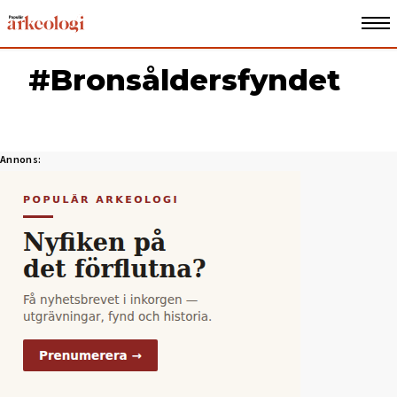
#Bronsåldersfyndet
Annons: