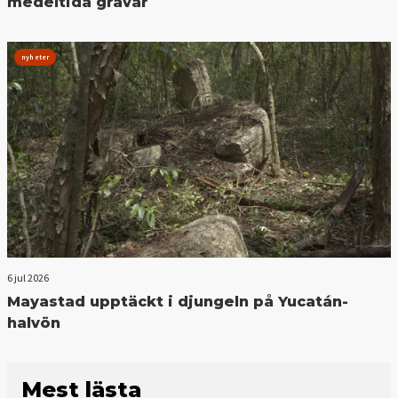
medeltida gravar
nyheter
6 jul 2026
Mayastad upptäckt i djungeln på Yucatán-
halvön
Mest lästa