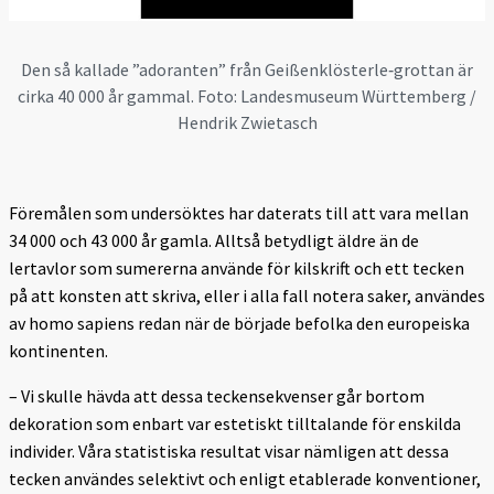
Den så kallade ”adoranten” från Geißenklösterle‑grottan är
cirka 40 000 år gammal. Foto: Landesmuseum Württemberg /
Hendrik Zwietasch
Föremålen som undersöktes har daterats till att vara mellan
34 000 och 43 000 år gamla. Alltså betydligt äldre än de
lertavlor som sumererna använde för kilskrift och ett tecken
på att konsten att skriva, eller i alla fall notera saker, användes
av homo sapiens redan när de började befolka den europeiska
kontinenten.
– Vi skulle hävda att dessa teckensekvenser går bortom
dekoration som enbart var estetiskt tilltalande för enskilda
individer. Våra statistiska resultat visar nämligen att dessa
tecken användes selektivt och enligt etablerade konventioner,