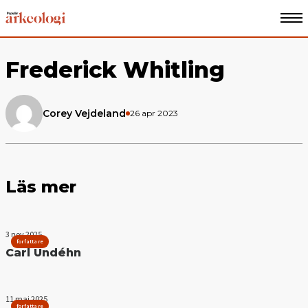
Frederick Whitling
Corey Vejdeland
26 apr 2023
Läs mer
3 nov 2025
forfattare
Carl Undéhn
11 maj 2025
forfattare