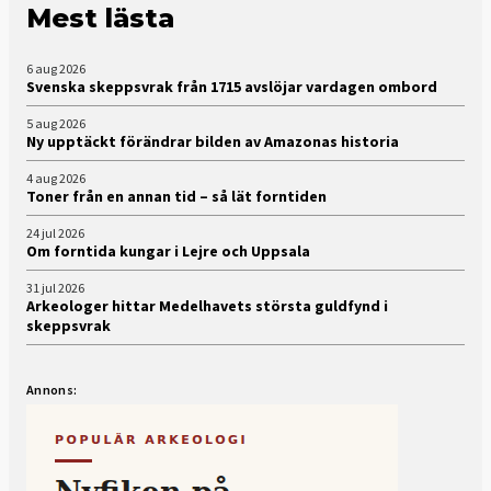
Mest lästa
6 aug 2026
Svenska skeppsvrak från 1715 avslöjar vardagen ombord
5 aug 2026
Ny upptäckt förändrar bilden av Amazonas historia
4 aug 2026
Toner från en annan tid – så lät forntiden
24 jul 2026
Om forntida kungar i Lejre och Uppsala
31 jul 2026
Arkeologer hittar Medelhavets största guldfynd i
skeppsvrak
Annons: