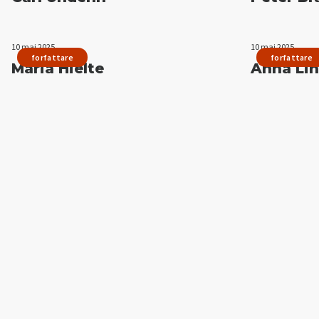
10 maj 2025
10 maj 2025
forfattare
forfattare
Maria Hielte
Anna Li