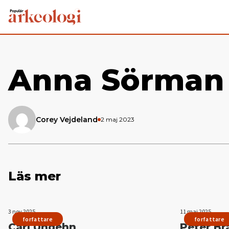
Anna Sörman
Corey Vejdeland
2 maj 2023
Läs mer
3 nov 2025
11 maj 2025
forfattare
forfattare
Carl Undéhn
Peter Br