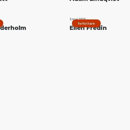
5 maj 2025
forfattare
nderholm
Ellen Fredin