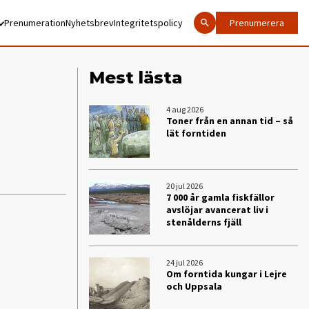
Prenumeration
Nyhetsbrev
Integritetspolicy
Prenumerera
Mest lästa
4 aug 2026
Toner från en annan tid – så
lät forntiden
20 jul 2026
7 000 år gamla fiskfällor
avslöjar avancerat liv i
stenålderns fjäll
24 jul 2026
Om forntida kungar i Lejre
och Uppsala