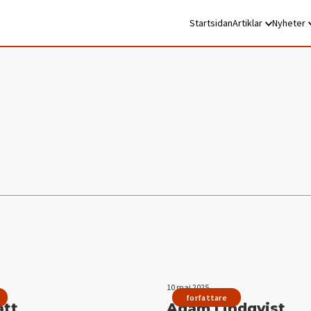
Startsidan
Artiklar
Nyheter
10 maj 2025
forfattare
att
Adam Lindqvist