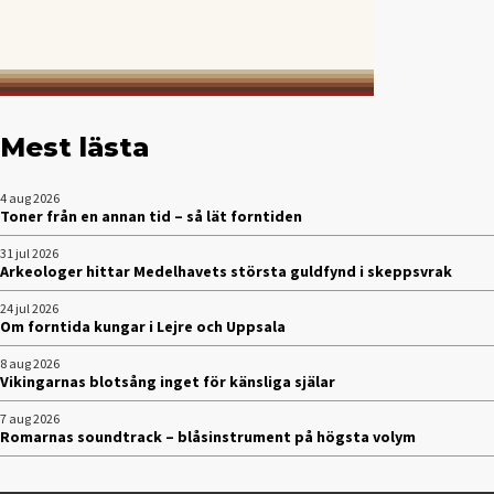
Mest lästa
4 aug 2026
Toner från en annan tid – så lät forntiden
31 jul 2026
Arkeologer hittar Medelhavets största guldfynd i skeppsvrak
24 jul 2026
Om forntida kungar i Lejre och Uppsala
8 aug 2026
Vikingarnas blotsång inget för känsliga själar
7 aug 2026
Romarnas soundtrack – blåsinstrument på högsta volym