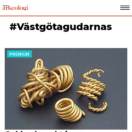
#Västgötagudarnas
PREMIUM