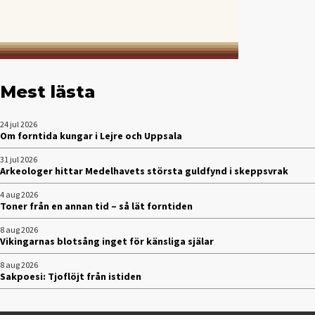
Mest lästa
24 jul 2026
Om forntida kungar i Lejre och Uppsala
31 jul 2026
Arkeologer hittar Medelhavets största guldfynd i skeppsvrak
4 aug 2026
Toner från en annan tid – så lät forntiden
8 aug 2026
Vikingarnas blotsång inget för känsliga själar
8 aug 2026
Sakpoesi: Tjoflöjt från istiden