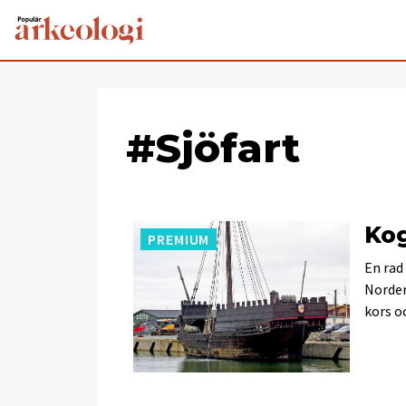
#Sjöfart
Kog
PREMIUM
En rad
Norde
kors oc