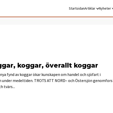
Startsidan
Artiklar
Nyheter
gar, koggar, överallt koggar
 nya fynd av koggar ökar kunskapen om handel och sjöfart i
n under medeltiden. TROTS ATT NORD– och Östersjön genomfors
h tvärs...