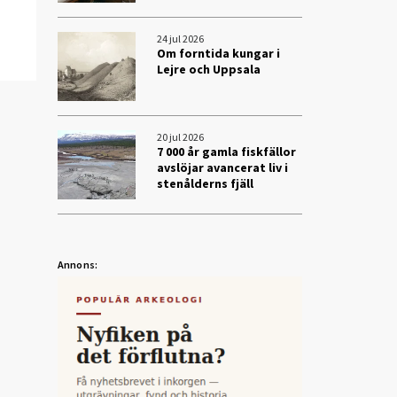
24 jul 2026
Om forntida kungar i
Lejre och Uppsala
20 jul 2026
7 000 år gamla fiskfällor
avslöjar avancerat liv i
stenålderns fjäll
Annons: