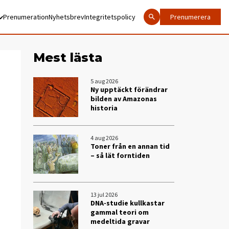
Prenumeration
Nyhetsbrev
Integritetspolicy
Prenumerera
Mest lästa
5 aug 2026
Ny upptäckt förändrar
bilden av Amazonas
historia
4 aug 2026
Toner från en annan tid
– så lät forntiden
13 jul 2026
DNA-studie kullkastar
gammal teori om
medeltida gravar