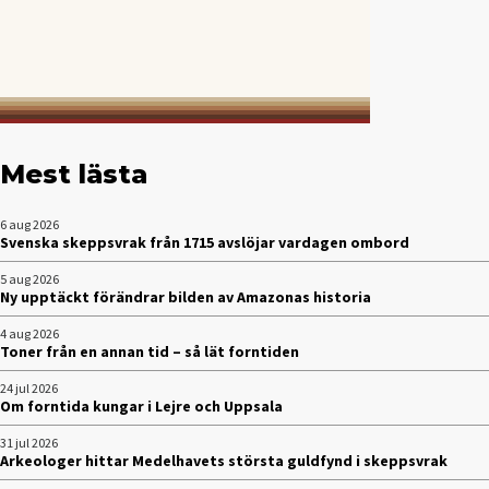
Mest lästa
6 aug 2026
Svenska skeppsvrak från 1715 avslöjar vardagen ombord
5 aug 2026
Ny upptäckt förändrar bilden av Amazonas historia
4 aug 2026
Toner från en annan tid – så lät forntiden
24 jul 2026
Om forntida kungar i Lejre och Uppsala
31 jul 2026
Arkeologer hittar Medelhavets största guldfynd i skeppsvrak