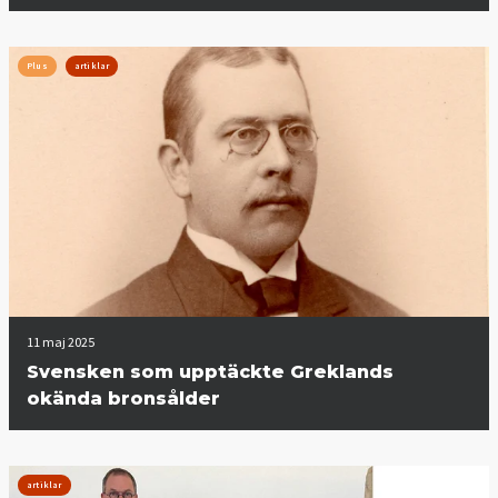
Plus
artiklar
11 maj 2025
Svensken som upptäckte Greklands
okända bronsålder
artiklar