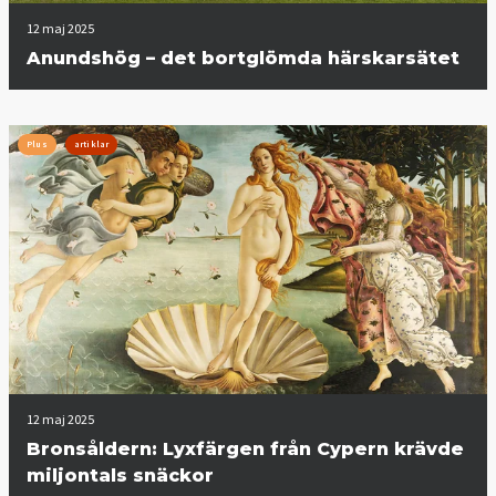
12 maj 2025
Anundshög – det bortglömda härskarsätet
Plus
artiklar
12 maj 2025
Bronsåldern: Lyxfärgen från Cypern krävde
miljontals snäckor