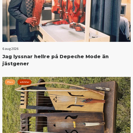
6 aug 2026
Jag lyssnar hellre på Depeche Mode än
jästgener
Plus
artiklar