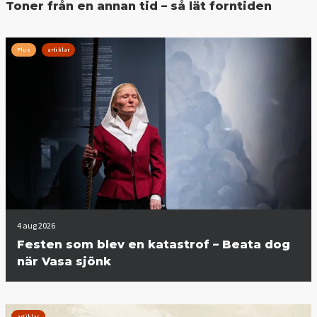
Toner från en annan tid – så lät forntiden
Plus
artiklar
4 aug 2026
Festen som blev en katastrof – Beata dog
när Vasa sjönk
artiklar