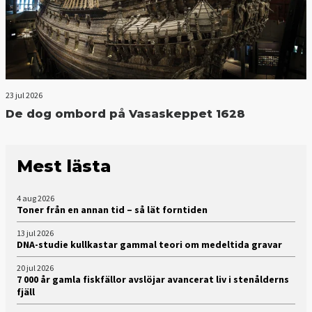
23 jul 2026
De dog ombord på Vasaskeppet 1628
Mest lästa
4 aug 2026
Toner från en annan tid – så lät forntiden
13 jul 2026
DNA-studie kullkastar gammal teori om medeltida gravar
20 jul 2026
7 000 år gamla fiskfällor avslöjar avancerat liv i stenålderns
fjäll