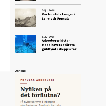
24 jul 2026
Om forntida kungar i
Lejre och Uppsala
31 jul 2026
Arkeologer hittar
Medelhavets största
guldfynd i skeppsvrak
Annons: