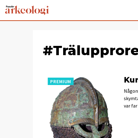
#Trälupprore
Kun
PREMIUM
Någons
skymta
var far