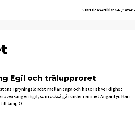
Startsidan
Artiklar
Nyheter
t
g Egil och trälupproret
tans i gryningslandet mellan saga och historisk verklighet
r sveakungen Egil, som också går under namnet Angantyr. Han
 till kung O...