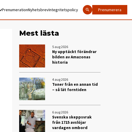
Prenumeration
Nyhetsbrev
Integritetspolicy
Prenumerera
Mest lästa
5 aug 2026
Ny upptäckt förändrar
bilden av Amazonas
historia
4 aug 2026
Toner från en annan tid
– så lät forntiden
6 aug 2026
Svenska skeppsvrak
från 1715 avslöjar
vardagen ombord