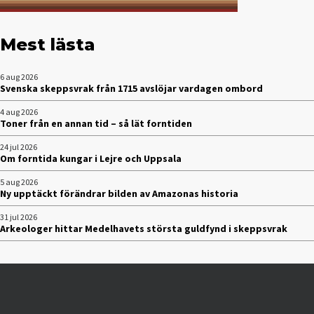
Mest lästa
6 aug 2026
Svenska skeppsvrak från 1715 avslöjar vardagen ombord
4 aug 2026
Toner från en annan tid – så lät forntiden
24 jul 2026
Om forntida kungar i Lejre och Uppsala
5 aug 2026
Ny upptäckt förändrar bilden av Amazonas historia
31 jul 2026
Arkeologer hittar Medelhavets största guldfynd i skeppsvrak