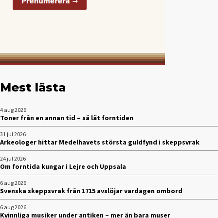
Mest lästa
4 aug 2026
Toner från en annan tid – så lät forntiden
31 jul 2026
Arkeologer hittar Medelhavets största guldfynd i skeppsvrak
24 jul 2026
Om forntida kungar i Lejre och Uppsala
6 aug 2026
Svenska skeppsvrak från 1715 avslöjar vardagen ombord
6 aug 2026
Kvinnliga musiker under antiken – mer än bara muser