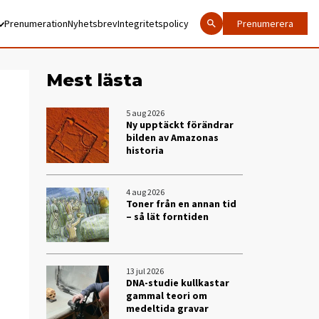
Prenumeration
Nyhetsbrev
Integritetspolicy
Prenumerera
Mest lästa
5 aug 2026
Ny upptäckt förändrar
bilden av Amazonas
historia
4 aug 2026
Toner från en annan tid
– så lät forntiden
13 jul 2026
DNA-studie kullkastar
gammal teori om
medeltida gravar