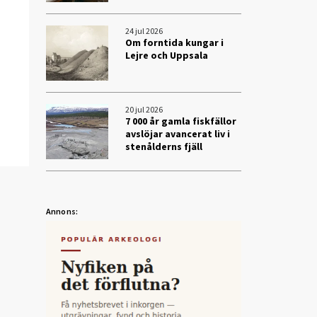
24 jul 2026
Om forntida kungar i
Lejre och Uppsala
20 jul 2026
7 000 år gamla fiskfällor
avslöjar avancerat liv i
stenålderns fjäll
Annons: