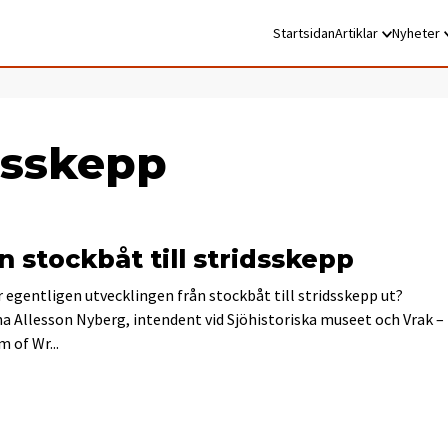
Startsidan
Artiklar
Nyheter
gsskepp
n stockbåt till stridsskepp
r egentligen utvecklingen från stockbåt till stridsskepp ut?
a Allesson Nyberg, intendent vid Sjöhistoriska museet och Vrak –
 of Wr...