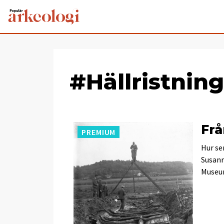
#Hällristnin
Frå
PREMIUM
Hur se
Susann
Museum