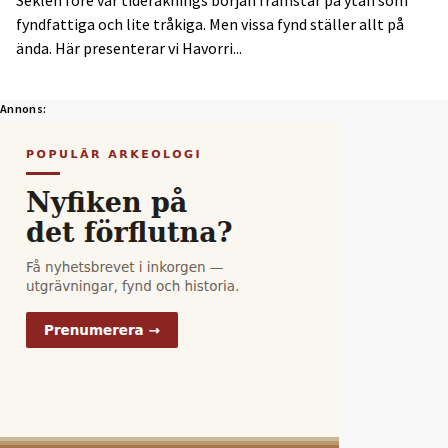
Seklen före vår tideräknings början framstår på ytan som
fyndfattiga och lite tråkiga. Men vissa fynd ställer allt på
ända. Här presenterar vi Havorri...
Annons: