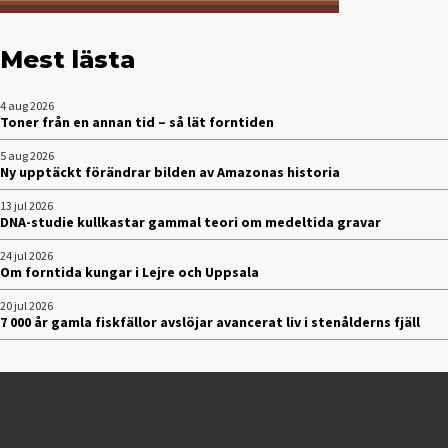
Mest lästa
4 aug 2026
Toner från en annan tid – så lät forntiden
5 aug 2026
Ny upptäckt förändrar bilden av Amazonas historia
13 jul 2026
DNA-studie kullkastar gammal teori om medeltida gravar
24 jul 2026
Om forntida kungar i Lejre och Uppsala
20 jul 2026
7 000 år gamla fiskfällor avslöjar avancerat liv i stenålderns fjäll