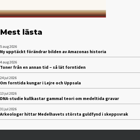
Mest lästa
5 aug 2026
Ny upptäckt förändrar bilden av Amazonas historia
4 aug 2026
Toner från en annan tid – så lät forntiden
24 jul 2026
Om forntida kungar i Lejre och Uppsala
13 jul 2026
DNA-studie kullkastar gammal teori om medeltida gravar
31 jul 2026
Arkeologer hittar Medelhavets största guldfynd i skeppsvrak