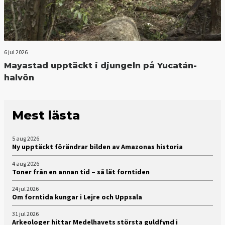
6 jul 2026
Mayastad upptäckt i djungeln på Yucatán-
halvön
Mest lästa
5 aug 2026
Ny upptäckt förändrar bilden av Amazonas historia
4 aug 2026
Toner från en annan tid – så lät forntiden
24 jul 2026
Om forntida kungar i Lejre och Uppsala
31 jul 2026
Arkeologer hittar Medelhavets största guldfynd i