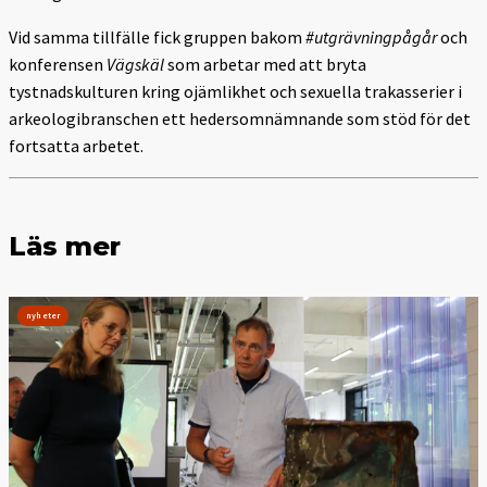
Vid samma tillfälle fick gruppen bakom
#utgrävningpågår
och
konferensen
Vägskäl
som arbetar med att bryta
tystnadskulturen kring ojämlikhet och sexuella trakasserier i
arkeologibranschen ett hedersomnämnande som stöd för det
fortsatta arbetet.
Läs mer
nyheter