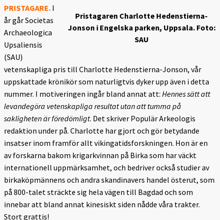
PRISTAGARE.
I
Pristagaren Charlotte Hedenstierna-
år går Societas
Jonson i Engelska parken, Uppsala. Foto:
Archaeologica
SAU
Upsaliensis
(SAU)
vetenskapliga pris till Charlotte Hedenstierna-Jonson, vår
uppskattade krönikör som naturligtvis dyker upp även i detta
nummer. I motiveringen ingår bland annat att:
Hennes sätt att
levandegöra vetenskapliga resultat utan att tumma på
sakligheten är föredömligt
. Det skriver Populär Arkeologis
redaktion under på. Charlotte har gjort och gör betydande
insatser inom framför allt vikingatidsforskningen. Hon är en
av forskarna bakom krigarkvinnan på Birka som har väckt
internationell uppmärksamhet, och bedriver också studier av
birkaköpmännens och andra skandinavers handel österut, som
på 800-talet sträckte sig hela vägen till Bagdad och som
innebar att bland annat kinesiskt siden nådde våra trakter.
Stort grattis!