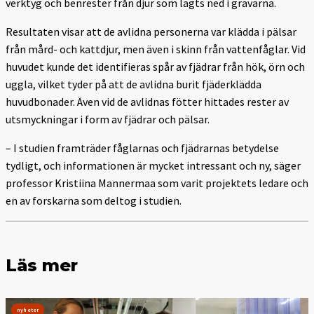
verktyg och benrester från djur som lagts ned i gravarna.
Resultaten visar att de avlidna personerna var klädda i pälsar
från mård- och kattdjur, men även i skinn från vattenfåglar. Vid
huvudet kunde det identifieras spår av fjädrar från hök, örn och
uggla, vilket tyder på att de avlidna burit fjäderklädda
huvudbonader. Även vid de avlidnas fötter hittades rester av
utsmyckningar i form av fjädrar och pälsar.
– I studien framträder fåglarnas och fjädrarnas betydelse
tydligt, och informationen är mycket intressant och ny, säger
professor Kristiina Mannermaa som varit projektets ledare och
en av forskarna som deltog i studien.
Läs mer
nyheter