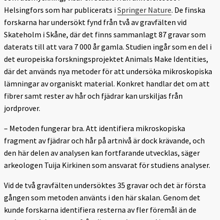
Helsingfors som har publicerats i
Springer Nature
. De finska
forskarna har undersökt fynd från två av gravfälten vid
Skateholm i Skåne, där det finns sammanlagt 87 gravar som
daterats till att vara 7 000 år gamla. Studien ingår som en del i
det europeiska forskningsprojektet Animals Make Identities,
där det används nya metoder för att undersöka mikroskopiska
lämningar av organiskt material. Konkret handlar det om att
fibrer samt rester av hår och fjädrar kan urskiljas från
jordprover.
– Metoden fungerar bra. Att identifiera mikroskopiska
fragment av fjädrar och hår på artnivå är dock krävande, och
den här delen av analysen kan fortfarande utvecklas, säger
arkeologen Tuija Kirkinen som ansvarat för studiens analyser.
Vid de två gravfälten undersöktes 35 gravar och det är första
gången som metoden använts i den här skalan. Genom det
kunde forskarna identifiera resterna av fler föremål än de