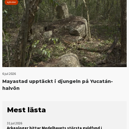
nyheter
6 jul 2026
Mayastad upptäckt i djungeln på Yucatán-
halvön
Mest lästa
31 jul 2026
Arkeologer hittar Medelhavets största guldfynd i