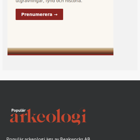
Populär arkeologi ägs av Beakworks AB.