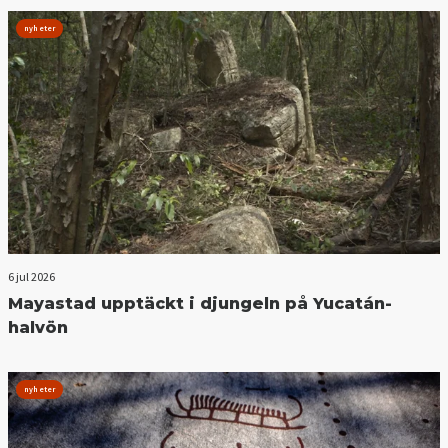
nyheter
6 jul 2026
Mayastad upptäckt i djungeln på Yucatán-
halvön
nyheter