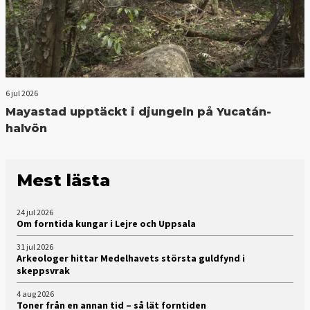
6 jul 2026
Mayastad upptäckt i djungeln på Yucatán-
halvön
Mest lästa
24 jul 2026
Om forntida kungar i Lejre och Uppsala
31 jul 2026
Arkeologer hittar Medelhavets största guldfynd i
skeppsvrak
4 aug 2026
Toner från en annan tid – så lät forntiden