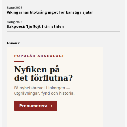
8 aug 2026
Vikingarnas blotsång inget för känsliga själar
8 aug 2026
Sakpoesi: Tjoflöjt från istiden
Annons: