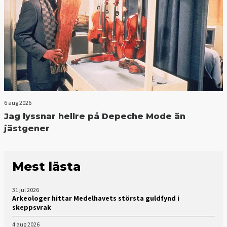
6 aug 2026
Jag lyssnar hellre på Depeche Mode än
jästgener
Mest lästa
31 jul 2026
Arkeologer hittar Medelhavets största guldfynd i
skeppsvrak
4 aug 2026