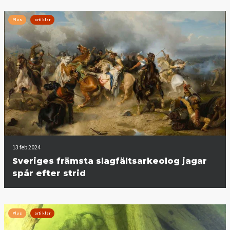
Plus
artiklar
13 feb 2024
Sveriges främsta slagfältsarkeolog jagar
spår efter strid
Plus
artiklar