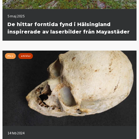
5 maj 2025
De hittar forntida fynd i Hälsingland
inspirerade av laserbilder från Mayastäder
Plus
artiklar
14 feb 2024