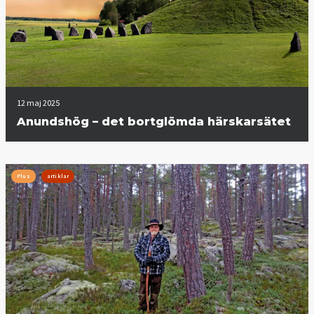
12 maj 2025
Anundshög – det bortglömda härskarsätet
Plus
artiklar