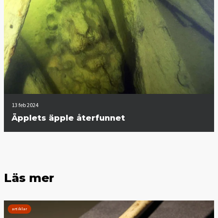
13 feb 2024
Äpplets äpple återfunnet
Läs mer
artiklar