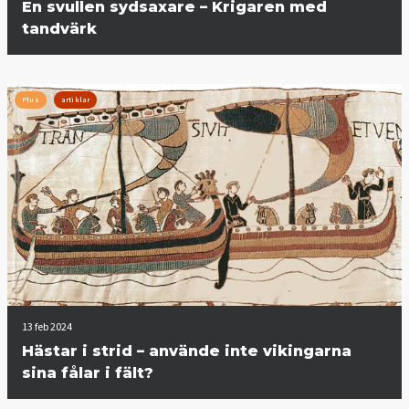
En svullen sydsaxare – Krigaren med
tandvärk
Plus
artiklar
13 feb 2024
Hästar i strid – använde inte vikingarna
sina fålar i fält?