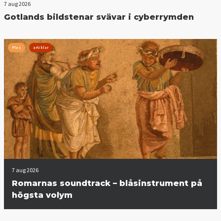
7 aug 2026
Gotlands bildstenar svävar i cyberrymden
Plus
artiklar
7 aug 2026
Romarnas soundtrack – blåsinstrument på
högsta volym