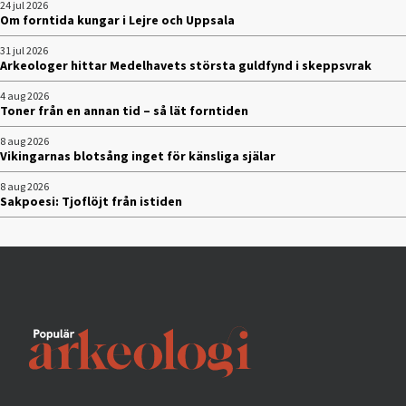
24 jul 2026
Om forntida kungar i Lejre och Uppsala
31 jul 2026
Arkeologer hittar Medelhavets största guldfynd i skeppsvrak
4 aug 2026
Toner från en annan tid – så lät forntiden
8 aug 2026
Vikingarnas blotsång inget för känsliga själar
8 aug 2026
Sakpoesi: Tjoflöjt från istiden