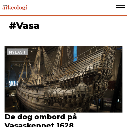
#Vasa
NYLÄST
De dog ombord på
Vasaskeppet 1628