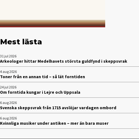
Mest lästa
31 jul 2026
Arkeologer hittar Medelhavets största guldfynd i skeppsvrak
4 aug 2026
Toner från en annan tid – så lät forntiden
24 jul 2026
Om forntida kungar i Lejre och Uppsala
6 aug 2026
Svenska skeppsvrak från 1715 avslöjar vardagen ombord
6 aug 2026
Kvinnliga musiker under antiken – mer än bara muser