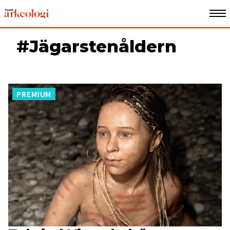
#Jägarsten­åldern
PREMIUM