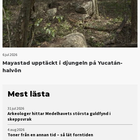
6 jul 2026
Mayastad upptäckt i djungeln på Yucatán-
halvön
Mest lästa
31 jul 2026
Arkeologer hittar Medelhavets största guldfynd i
skeppsvrak
4 aug 2026
Toner från en annan tid – så lät forntiden