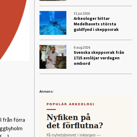
31 jul 2026
Arkeologer hittar
Medelhavets största
guldfynd i skeppsvrak
6 aug 2026
Svenska skeppsvrak från
1715 avslöjar vardagen
ombord
Annons:
 från förra
Viggbyholm
 […]