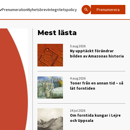
Prenumeration
Nyhetsbrev
Integritetspolicy
Prenumerera
Mest lästa
5 aug 2026
Ny upptäckt förändrar
bilden av Amazonas historia
4 aug 2026
Toner från en annan tid – så
lät forntiden
24 jul 2026
Om forntida kungar i Lejre
och Uppsala