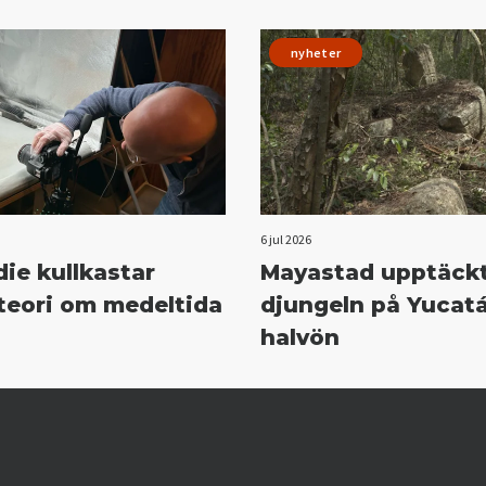
nyheter
6 jul 2026
ie kullkastar
Mayastad upptäckt
teori om medeltida
djungeln på Yucat
halvön