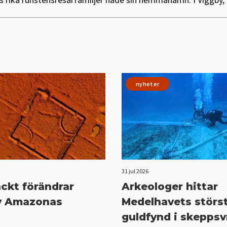
nyheter
31 jul 2026
ckt förändrar
Arkeologer hittar
av Amazonas
Medelhavets störs
guldfynd i skeppsv