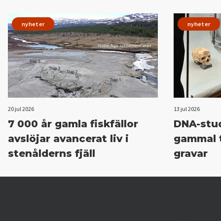
nyheter
nyheter
20 jul 2026
13 jul 2026
7 000 år gamla fiskfällor
DNA-stud
avslöjar avancerat liv i
gammal 
stenålderns fjäll
gravar