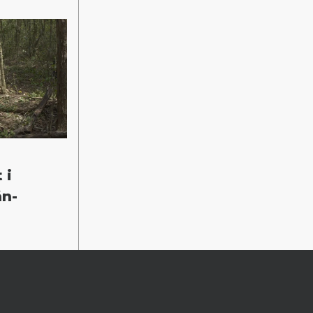
 i
án-