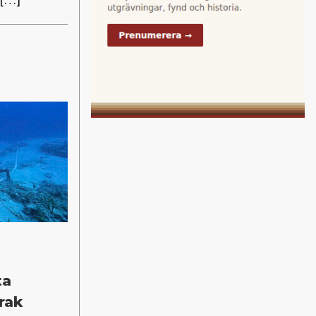
ta
rak