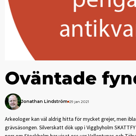
Oväntade fyn
Jonathan Lindström
29 jan 2021
Arkeologer kan väl aldrig hitta för mycket grejer, men ib
grävsäsongen. Silverskatt dök upp i Viggbyholm SKATTFY
norr om Stockholm har visat oss var Vallentunas och Täby