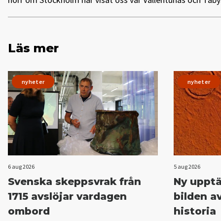
Läs mer
nyheter
nyheter
6 aug 2026
5 aug 2026
Svenska skeppsvrak från
Ny upptä
1715 avslöjar vardagen
bilden 
ombord
historia